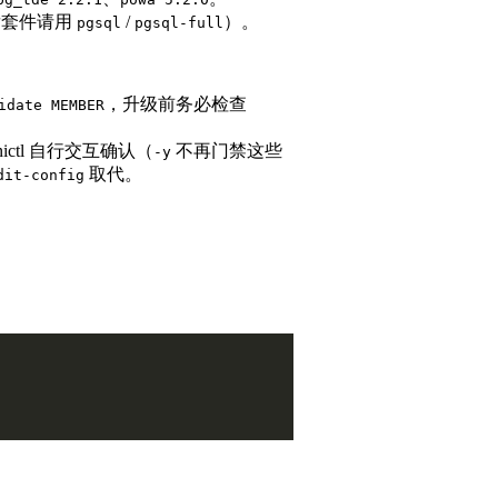
发套件请用
/
）。
pgsql
pgsql-full
，升级前务必检查
idate MEMBER
onictl 自行交互确认（
不再门禁这些
-y
取代。
dit-config