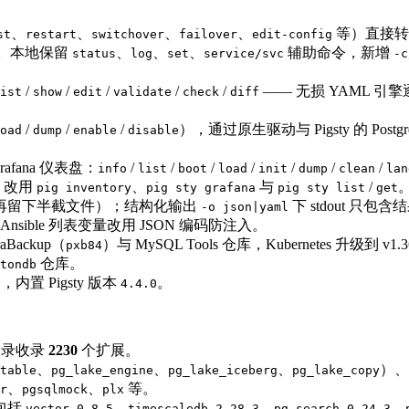
、
、
、
、
等）直接转
st
restart
switchover
failover
edit-config
使用。本地保留
、
、
、
辅助命令，新增
status
log
set
service/svc
-c
/
/
/
/
/
—— 无损 YAML 
ist
show
edit
validate
check
diff
/
/
/
），通过原生驱动与 Pigsty 的 Pos
oad
dump
enable
disable
afana 仪表盘：
/
/
/
/
/
/
/
info
list
boot
load
init
dump
clean
lan
，改用
、
与
/
pig inventory
pig sty grafana
pig sty list
get
断不再留下半截文件）；结构化输出
下 stdout 只包
-o json|yaml
Ansible 列表变量改用 JSON 编码防注入。
aBackup（
）与 MySQL Tools 仓库，Kubernetes 升级到 v1.36
pxb84
仓库。
tondb
），内置 Pigsty 版本
。
4.4.0
总目录收录
2230
个扩展。
、
、
、
）、
table
pg_lake_engine
pg_lake_iceberg
pg_lake_copy
、
、
等。
r
pgsqlmock
plx
，包括
、
、
、
vector 0.8.5
timescaledb 2.28.3
pg_search 0.24.3