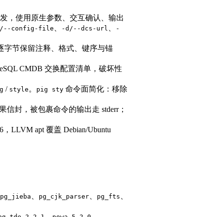
发，使用原生参数、交互确认、输出
、
、
/--config-file
-d/--dcs-url
-
引擎逐字节保留注释、格式、键序与锚
tgreSQL CMDB 交换配置清单，破坏性
/
。
命令面简化：移除
g
style
pig sty
。
含结果信封，被包裹命令的输出走 stderr；
，LLVM apt 覆盖 Debian/Ubuntu
、
、
、
pg_jieba
pg_cjk_parser
pg_fts
、
。
pg_tde 2.2.1
powa 5.2.0