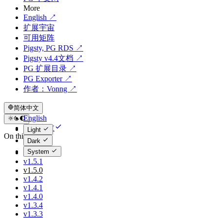
More
English ↗
扩展宇宙
可用矩阵
Pigsty, PG RDS ↗
Pigsty v4.4文档 ↗
PG 扩展目录 ↗
PG Exporter ↗
作者：Vonng ↗
简体中文
English
简体中文
Light
On this page
Dark
System
v1.6.0
v1.5.1
v1.5.0
v1.4.2
v1.4.1
v1.4.0
v1.3.4
v1.3.3