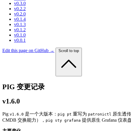
v0.3.0
v0.2.2
v0.2.0
v0.1.4
v0.1.3
v0.1.2
v0.1.0
v0.0.1
Edit this page on GitHub →
Scroll to top
PIG 变更记录
v1.6.0
Pig
是一个大版本：
重写为
原生透
v1.6.0
pig pt
patronictl
CMDB 交换能力），
提供原生 Grafana 
pig sty grafana
主要变化