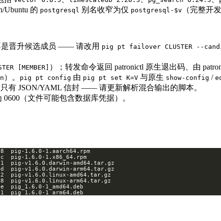
n/Ubuntu 的
别名收窄为仅
（完整开
postgresql
postgresql-$v
是晋升候选成员 —— 请改用
pig pt failover CLUSTER --cand
）；转发命令返回 patronictl 原生退出码、由 patr
STER [MEMBER]
）。
由
与原生
/
n
pig pt config
pig pt set K=V
show-config
e
t 只有 JSON/YAML 信封 —— 请更新解析混合输出的脚本。
0600（文件可能包含数据库凭据）。
01  pig_1.6.0-1_arm64.deb