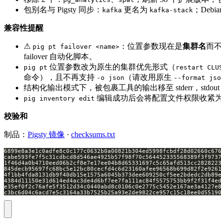
包别名与 Pigsty 同步：
更名为
；Debia
kafka
kafka-stack
兼容性提醒
⚠
：位置参数现在是
集群名
而不
pig pt failover <name>
failover 自动化脚本。
位置参数改为原生的集群优先形式（
pig pt
restart CLU
命令），且不再支持
（请改用原生
-o json
--format jso
结构化输出模式下，被包裹工具的输出移至 stderr，stdou
编辑成功后会将配置文件权限收紧为 
pig inventory edit
校验和
制品：
Pigsty 镜像
·
checksums.txt
c3bc6d04c6acd7e5c3164a33b7525b25a93e2de9822ce957c15c18ee0d5519