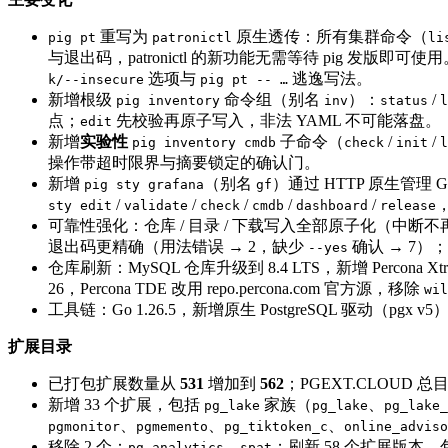
重写为
原生透传：所有集群命令（
pig pt
patronictl
li
与退出码，patronictl 的新功能无需等待 pig 发版即可
选项与
逃逸写法。
k/--insecure
pig pt -- …
新增根级
命令组（别名
）：
/
pig inventory
inv
status
l
点；
先校验再原子写入，非法 YAML 不可能落盘。
edit
新增
实验性
子命令（
/
/
pig inventory cmdb
check
init
l
操作带超时限界与摘要锁定的确认门。
新增
（别名
）通过 HTTP 原生管理 Gr
pig sty grafana
gf
/
/
/
/
/
sty edit
validate
check
cmdb
dashboard
release
可靠性强化：仓库 / 目录 / 下载写入全部原子化（中
退出码更精确（用法错误 → 2，缺少
确认 → 7）；
--yes
仓库刷新：MySQL 仓库升级到 8.4 LTS，新增 Percona Xtr
26，Percona TDE 改用 repo.percona.com 官方源，移除
wil
工具链：Go 1.26.5，新增原生 PostgreSQL 驱动（pgx v5
扩展目录
已打包扩展数量从
531
增加到
562
；PGEXT.CLOUD 
新增 33 个扩展，包括
家族（
、
pg_lake
pg_lake
pg_lake_
、
、
、
pgmonitor
pgmemento
pg_tiktoken_c
online_adviso
移除 2 个：
、
；刷新 58 个扩展版本
pg_analytics
spat