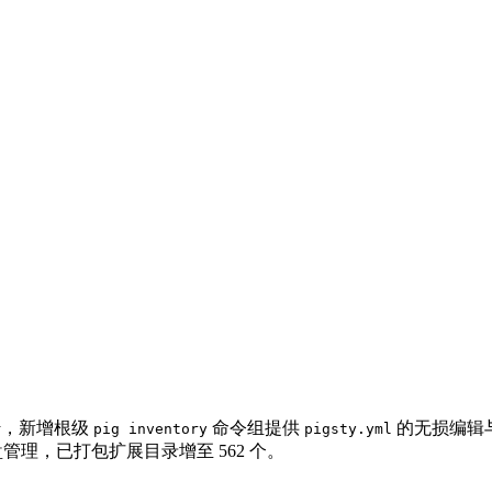
传，新增根级
命令组提供
的无损编辑与校
pig inventory
pigsty.yml
仪表盘管理，已打包扩展目录增至 562 个。