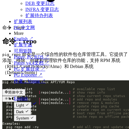
DEB 变更日志
INFRA 变更日志
扩展待办列表
扩展列表
命令：repo
PG 中文网
More
English ↗
命令：repo
扩展宇宙
可用矩阵
命令是一个综合性的软件包仓库管理工具。它提供了
pig repo
Pigsty, PG RDS ↗
添加、移除、创建和管理软件仓库的功能，支持 RPM 系统
Pigsty v4.4文档 ↗
（RHEL/CentOS/Rocky/Alma）和 Debian 系统
PG 扩展目录 ↗
（Debian/Ubuntu）。
PG Exporter ↗
作者：Vonng ↗
  pig repo list                    
# available repo list      
简体中文
  pig repo info   
[
repo|module...
]
# show repo info           
  pig repo status                  
# show current repo status 
English
  pig repo add    
[
repo|module...
]
# add repo and modules     
  pig repo rm     
[
repo|module...
]
# remove repo & modules    
简体中文
Light
  pig repo update                  
# update repo pkg cache    
  pig repo create                  
# create repo on current sy
Dark
  pig repo boot                    
# boot repo from offline pa
  pig repo cache                   
# cache repo as offline pac
System
  pig repo add -ru                 
# add all repo and update c