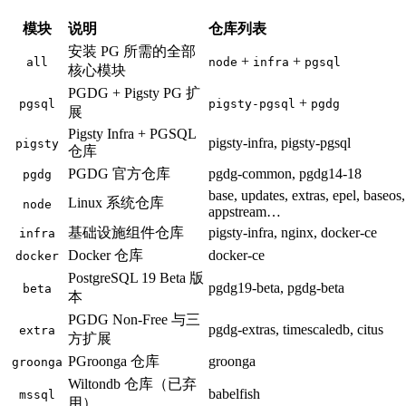
模块
说明
仓库列表
安装 PG 所需的全部
+
+
all
node
infra
pgsql
核心模块
PGDG + Pigsty PG 扩
+
pgsql
pigsty-pgsql
pgdg
展
Pigsty Infra + PGSQL
pigsty-infra, pigsty-pgsql
pigsty
仓库
PGDG 官方仓库
pgdg-common, pgdg14-18
pgdg
base, updates, extras, epel, baseos,
Linux 系统仓库
node
appstream…
基础设施组件仓库
pigsty-infra, nginx, docker-ce
infra
Docker 仓库
docker-ce
docker
PostgreSQL 19 Beta 版
pgdg19-beta, pgdg-beta
beta
本
PGDG Non-Free 与三
pgdg-extras, timescaledb, citus
extra
方扩展
PGroonga 仓库
groonga
groonga
Wiltondb 仓库（已弃
babelfish
mssql
用）