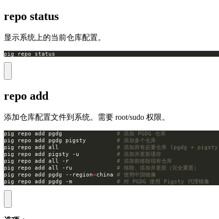
repo status
显示系统上的当前仓库配置。
pig repo status
repo add
添加仓库配置文件到系统。需要 root/sudo 权限。
pig repo add pgdg                
# 添加 PGDG 仓库
pig repo add pgdg pigsty         
# 添加多个仓库
pig repo add all                 
# 添加所有必要仓库 (pgdg + pigsty 
pig repo add pigsty -u           
# 添加并更新缓存
pig repo add all -r              
# 添加前移除现有仓库
pig repo add all -ru             
# 移除、添加并更新（完全重置）
pig repo add pgdg --region
=
china 
# 使用中国镜像
pig repo add pgdg -m             
# 对 PGDG 使用 Pigsty 代理镜像