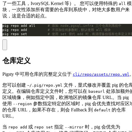
了一些工具，IvorySQL Kernel 等）。 您可以使用特殊的
模
all
块，一次性添加所有需要的仓库到系统中，对绝大多数用户来
说，这是合适的起点。
pig repo add all      
# 添加 node,pgsql,infra 三个仓库到系统中
pig repo add          
# 不添加任何参数时，默认使用 all 模块
pig repo set          
# 使用 set 替代 add 时，将清理备份现有仓库定义
仓库定义
Pigsty 中可用仓库的完整定义位于
cli/repo/assets/repo.yml
您可以创建
文件，显式修改并覆盖 pig 的仓
~/.pig/repo.yml
定义。在编辑仓库定义文件时，您可以在
处添加额外
baseurl
区域镜像，例如指定中国，欧洲地区的镜像仓库 URL。当 pig
使用
参数指定特定的区域时，pig 会优先查找对应区
--region
的仓库 URL，如果不存在，则会 Fallback 到
的仓库
default
URL。
当
或
指定
时，pig 会优先为
repo add
repo set
--mirror