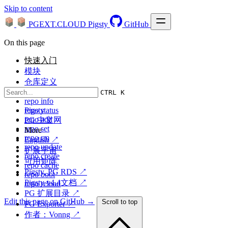
Skip to content
PGEXT.CLOUD
Pigsty
GitHub
On this page
快速入门
模块
仓库定义
repo list
CTRL K
repo info
Pigsty
repo status
repo add
PG 中文网
repo set
More
repo rm
English ↗
repo update
扩展宇宙
repo create
可用矩阵
repo cache
Pigsty, PG RDS ↗
repo boot
Pigsty v4.4文档 ↗
repo reload
PG 扩展目录 ↗
Edit this page on GitHub →
Scroll to top
PG Exporter ↗
作者：Vonng ↗