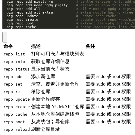
  pig repo add pigsty -u           
# gentle version, only add 
  pig repo add node pgdg pigsty    
# essential repo to install
  pig repo add all                 
# all = node + pgdg + pigst
  pig repo add all extra           
# extra module has non-free
  pig repo update                  
# update repo cache
  pig repo create                  
# update local repo /www/pi
  pig repo boot                    
# extract /tmp/pkg.tgz to /
  pig repo cache                   
# cache /www/pigsty into /t
命令
描述
备注
打印可用仓库与模块列表
repo list
获取仓库详细信息
repo info
显示当前仓库状态
repo status
添加新仓库
需要 sudo 或 root 权限
repo add
清空、覆盖并更新仓库
需要 sudo 或 root 权限
repo set
移除仓库
需要 sudo 或 root 权限
repo rm
更新仓库缓存
需要 sudo 或 root 权限
repo update
创建本地 YUM/APT 仓库
需要 sudo 或 root 权限
repo create
从本地仓库创建离线包
需要 sudo 或 root 权限
repo cache
从离线包引导仓库
需要 sudo 或 root 权限
repo boot
刷新仓库目录
repo reload