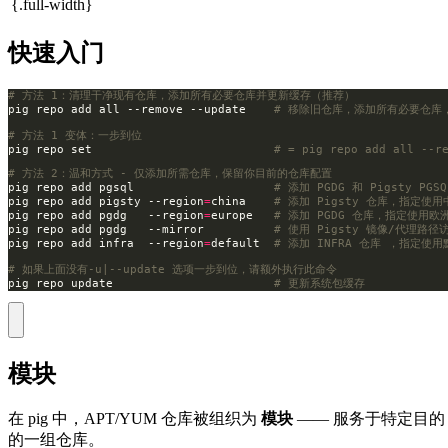
{.full-width}
快速入门
# 方法 1：清理干净现有仓库，添加所有必要仓库并更新缓存（推荐）
pig repo add all --remove --update    
# 移除旧仓库，添加所有必要仓库
# 方法 1 变体：一步到位
pig repo set                          
# = pig repo add all --r
# 方法 2：温和方式 - 仅添加所需仓库，保留你目前的仓库配置
pig repo add pgsql                    
# 添加 PGDG 和 Pigsty PGS
pig repo add pigsty --region
=
china    
# 添加 Pigsty 仓库，指定使
pig repo add pgdg   --region
=
europe   
# 添加 PGDG 仓库，指定使用欧
pig repo add pgdg   --mirror          
# 使用 Pigsty 镜像/代理路径访
pig repo add infra  --region
=
default  
# 添加 INFRA 仓库 ，指定使
# 如果上面没有-u|--update 选项一步到位，请额外执行此命令
pig repo update                       
# 更新系统包缓存
模块
在 pig 中，APT/YUM 仓库被组织为
模块
—— 服务于特定目的
的一组仓库。