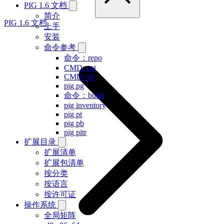
PIG 1.6 文档
简介
PIG 1.6 文档
上手
安装
命令参考
命令：repo
CMD: ext
CMD: sty
pig pg
命令：build
pig inventory
pig pt
pig pb
pig pitr
扩展目录
扩展清单
扩展包清单
按分类
按语言
按许可证
操作系统
全局矩阵