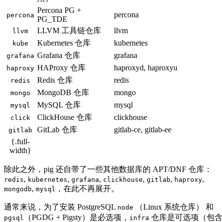
Percona PG +
percona
percona
PG_TDE
LLVM 工具链仓库
llvm
llvm
Kubernetes 仓库
kubernetes
kube
Grafana 仓库
grafana
grafana
HAProxy 仓库
haproxyd, haproxyu
haproxy
Redis 仓库
redis
redis
MongoDB 仓库
mongo
mongo
MySQL 仓库
mysql
mysql
ClickHouse 仓库
clickhouse
click
GitLab 仓库
gitlab-ce, gitlab-ee
gitlab
{.full-
width}
除此之外，pig 还自带了一些其他数据库的 APT/DNF 仓库：
,
,
,
,
,
,
redis
kubernetes
grafana
clickhouse
gitlab
haproxy
,
，在此不再展开。
mongodb
mysql
通常来说，为了安装 PostgreSQL
（Linux 系统仓库） 和
node
（PGDG + Pigsty）是必选项，
仓库是可选项（包
pgsql
infra