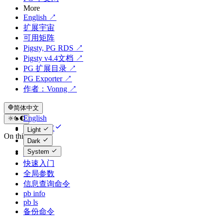
More
English ↗
扩展宇宙
可用矩阵
Pigsty, PG RDS ↗
Pigsty v4.4文档 ↗
PG 扩展目录 ↗
PG Exporter ↗
作者：Vonng ↗
简体中文
English
简体中文
Light
On this page
Dark
System
命令概览
快速入门
全局参数
信息查询命令
pb info
pb ls
备份命令