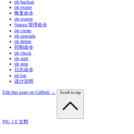
pb backup
pb expire
恢复命令
pb restore
Stanza 管理命令
pb create
pb upgrade
pb delete
控制命令
pb check
pb start
pb stop
日志命令
pb log
设计说明
Edit this page on GitHub →
Scroll to top
PIG 1.6 文档