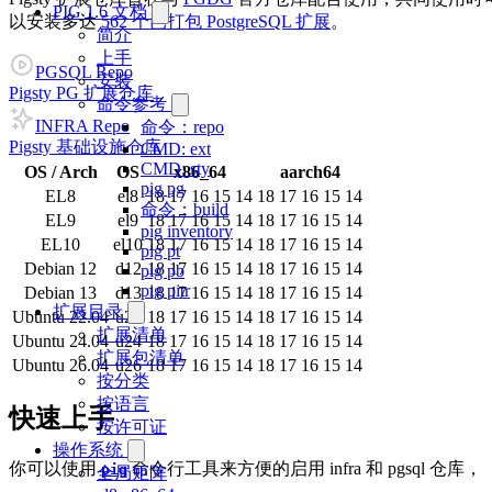
PIG 1.6 文档
以安装多达
562 个已打包 PostgreSQL 扩展
。
简介
上手
PGSQL Repo
安装
Pigsty PG 扩展仓库
命令参考
INFRA Repo
命令：repo
Pigsty 基础设施仓库
CMD: ext
CMD: sty
OS / Arch
OS
x86_64
aarch64
pig pg
EL8
el8
18
17
16
15
14
18
17
16
15
14
命令：build
EL9
el9
18
17
16
15
14
18
17
16
15
14
pig inventory
EL10
el10
18
17
16
15
14
18
17
16
15
14
pig pt
Debian 12
d12
18
17
16
15
14
18
17
16
15
14
pig pb
pig pitr
Debian 13
d13
18
17
16
15
14
18
17
16
15
14
扩展目录
Ubuntu 22.04
u22
18
17
16
15
14
18
17
16
15
14
扩展清单
Ubuntu 24.04
u24
18
17
16
15
14
18
17
16
15
14
扩展包清单
Ubuntu 26.04
u26
18
17
16
15
14
18
17
16
15
14
按分类
按语言
快速上手
按许可证
操作系统
你可以使用
命令行工具来方便的启用 infra 和 pgsql 仓库，
pig
全局矩阵