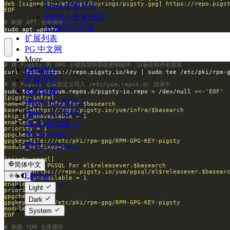
DEB 变更日志
EOF
INFRA 变更日志
# 刷新 APT 仓库缓存
扩展待办列表
sudo apt update
扩展列表
PG 中文网
More
# 将 Pigsty 的 GPG 公钥添加到系统密钥链中，以验证软件包签名
English ↗
扩展宇宙
# 将 Pigsty 仓库的定义写入 /etc/yum.repos.d/ 目录中
可用矩阵
sudo tee /etc/yum.repos.d/pigsty-io.repo > /dev/null 
Pigsty, PG RDS ↗
Pigsty v4.4文档 ↗
PG 扩展目录 ↗
PG Exporter ↗
作者：Vonng ↗
简体中文
English
简体中文
Light
Dark
System
EOF
# 刷新 YUM 仓库缓存