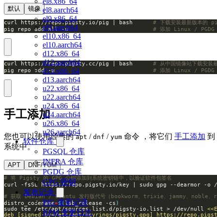
el8.x86_64
默认
镜像
el8.aarch64
el9.x86_64
curl https://repo.pigsty.io/pig | bash      
# 下载安装最新版本的 p
el9.aarch64
pig repo add all -u                         
# 添加 Linux / PGD
el10.x86_64
el10.aarch64
d12.x86_64
d12.aarch64
curl https://repo.pigsty.cc/pig | bash      
# 从中国镜像站下载安装最
d13.x86_64
pig repo add -u                             
# 添加 Linux / PGD
d13.aarch64
u22.x86_64
u22.aarch64
u24.x86_64
手工添加
u24.aarch64
u26.x86_64
u26.aarch64
您也可以使用经典的
/
/
命令 ，将它们
手工添加
到
apt
dnf
yum
软件仓库
系统中。
PGSQL 仓库
INFRA 仓库
APT
DNF/YUM
PGDG 仓库
# 将 Pigsty 的 GPG 公钥添加到系统密钥链中，以验证软件包签名
GPG 密钥
发布记录
# 获取 Debian / Ubuntu 发行版代号（bookworm、trixie、jammy、noble、
PIG 变更记录
distro_codename
=
$(
lsb_release -cs
)
sudo tee /etc/apt/sources.list.d/pigsty-io.list > /dev/null 
RPM 变更日志