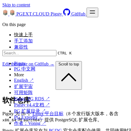
Skip to content
PGEXT.CLOUD
Pigsty
GitHub
On this page
快速上手
手工添加
兼容性
源代码
CTRL K
Pigsty
Edit this page on GitHub →
Scroll to top
PG 中文网
More
English ↗
扩展宇宙
可用矩阵
Pigsty, PG RDS ↗
软件仓库
Pigsty v4.4文档 ↗
PG 扩展目录 ↗
Pigsty 为 16 个
Linux 平台目标
（8 个发行版大版本，各含
PG Exporter ↗
与
）提供 PostgreSQL 扩展仓库。
x86_64
aarch64
作者：Vonng ↗
Pigsty 扩展仓库旨在与
PGDG
官方仓库配合使用，共同使用时