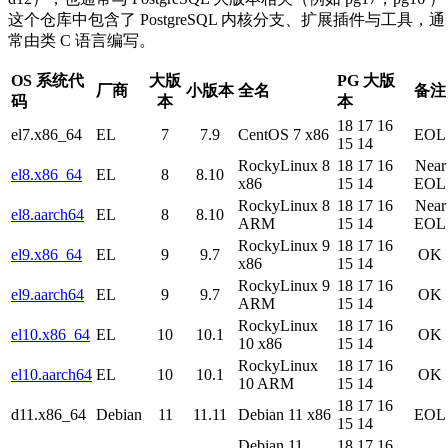
这个仓库中包含了 PostgreSQL 内核分支、扩展插件与工具，通
常由类 C 语言编写。
OS 系统代
大版
PG 大版
厂商
小版本
全名
备注
码
本
本
18
17
16
el7.x86_64
EL
7
7.9
CentOS 7 x86
EOL
15
14
RockyLinux 8
18
17
16
Near
el8.x86_64
EL
8
8.10
x86
15
14
EOL
RockyLinux 8
18
17
16
Near
el8.aarch64
EL
8
8.10
ARM
15
14
EOL
RockyLinux 9
18
17
16
el9.x86_64
EL
9
9.7
OK
x86
15
14
RockyLinux 9
18
17
16
el9.aarch64
EL
9
9.7
OK
ARM
15
14
RockyLinux
18
17
16
el10.x86_64
EL
10
10.1
OK
10 x86
15
14
RockyLinux
18
17
16
el10.aarch64
EL
10
10.1
OK
10 ARM
15
14
18
17
16
d11.x86_64
Debian
11
11.11
Debian 11 x86
EOL
15
14
Debian 11
18
17
16