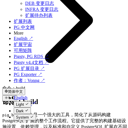
DEB 变更日志
INFRA 变更日志
扩展待办列表
扩展列表
PG 中文网
More
English ↗
扩展宇宙
可用矩阵
Pigsty, PG RDS ↗
Pigsty v4.4文档 ↗
PG 扩展目录 ↗
PG Exporter ↗
作者：Vonng ↗
命令：build
简体中文
English
命令：build
简体中文
Light
Dark
命令是一个强大的工具，简化了从源码构建
pig build
System
PostgreSQL 扩展的整个工作流程。它提供了完整的构建基础设
施设置、依赖管理，以及标准和自定义 PostgreSQL 扩展在不同