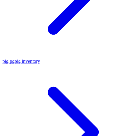
pig pg
pig inventory