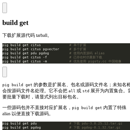
build get
下载扩展源代码 tarball。
pig build get citus              
# 单个扩展
pig build get citus pgvector     
# 多个扩展
pig build get pdu pgdog          
# 使用内置源码 alias
pig build get citus -f           
# 已存在时仍重新下载
pig build get citus -m           
# 优先使用 pigsty.cc 中国镜像
的参数是扩展名、包名或源码文件名；未知名
pig build get
会按源码文件名处理。它不会把
或
展开为内置集合。
all
std
要批量下载时，请显式列出目标包名。
一些源码包并不直接对应扩展名，
内置了特殊
pig build get
alias 以便直接下载源码。
pig build get pdu                
# 下载 pdu-3.0.25.12.tar.gz
pig build get pgdog              
# 下载 pgdog-0.1.32.tar.gz