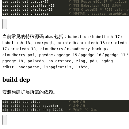
pig build get pgedge-17          
# 下载 PostgreSQL 17 与 pgEdg
pig build get babelfish-18       
# 下载 Babelfish PG18 源码包
pig build get orioledb-16        
# 下载 OrioleDB 与 PG16 patch b
pig build get onesparse          
# 同时下载 onesparse、graphblas、
当前常见的特殊源码 alias 包括：
/
/
babelfish
babelfish-17
、
、
/
/
babelfish-18
ivorysql
orioledb
orioledb-16
orioledb-
/
、
/
/
17
orioledb-18
cloudberry
cloudberry-backup
、
/
/
/
/
cloudberry-pxf
pgedge
pgedge-15
pgedge-16
pgedge-17
、
、
、
、
、
、
pgedge-18
polardb
polarstore
zlog
pdu
pgdog
、
、
、
。
rdkit
onesparse
libpgfeutils
libfq
build dep
安装构建扩展所需的依赖。
pig build dep citus              
# 单个扩展
pig build dep citus pgvector     
# 多个扩展
pig build dep citus --pg 17,16   
# 为特定 PG 版本