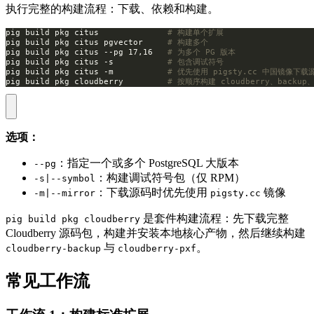
执行完整的构建流程：下载、依赖和构建。
pig build pkg citus              
# 构建单个扩展
pig build pkg citus pgvector     
# 构建多个
pig build pkg citus --pg 17,16   
# 为多个 PG 版本
pig build pkg citus -s           
# 包含调试符号
pig build pkg citus -m           
# 优先使用 pigsty.cc 中国镜像下载
pig build pkg cloudberry         
# 按顺序构建 cloudberry、backup、
选项：
：指定一个或多个 PostgreSQL 大版本
--pg
：构建调试符号包（仅 RPM）
-s|--symbol
：下载源码时优先使用
镜像
-m|--mirror
pigsty.cc
是套件构建流程：先下载完整
pig build pkg cloudberry
Cloudberry 源码包，构建并安装本地核心产物，然后继续构建
与
。
cloudberry-backup
cloudberry-pxf
常见工作流