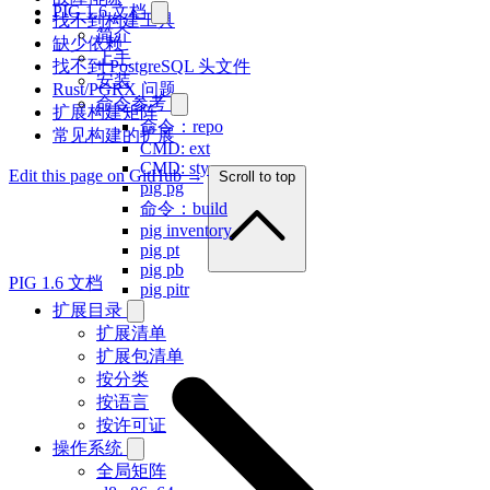
PIG 1.6 文档
找不到构建工具
简介
缺少依赖
上手
找不到 PostgreSQL 头文件
安装
Rust/PGRX 问题
命令参考
扩展构建矩阵
命令：repo
常见构建的扩展
CMD: ext
CMD: sty
Edit this page on GitHub →
Scroll to top
pig pg
命令：build
pig inventory
pig pt
pig pb
PIG 1.6 文档
pig pitr
扩展目录
扩展清单
扩展包清单
按分类
按语言
按许可证
操作系统
全局矩阵