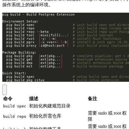
操作系统上的编译环境。
  pig build spec                   
# init build spec and direc
  pig build repo                   
# init build repo (=repo se
  pig build repo --beta            
# init build repo with Post
  pig build tool  
[
mini|full|...
]
# init build toolset
  pig build rust  
[
-y
]
[
-m
]
# install Rust toolchain
  pig build pgrx  
[
-v <ver>
]
[
-b
]
# install & init pgrx (0.19
  pig build proxy 
[
id@host:port 
]
# init build proxy (optiona
  pig build pkg   
[
ext|pkg...
]
# complete pipeline: get + 
  pig build get   
[
ext|pkg...
]
# download extension source
  pig build dep   
[
ext|pkg...
]
# install extension build d
  pig build ext   
[
ext|pkg...
]
# build extension package
  pig build spec                   
# setup build spec and dire
  pig build pkg citus              
# build citus extension
命令
描述
备注
初始化构建规范目录
build spec
需要 sudo 或 root 权
初始化所需仓库
build repo
限
需要 sudo 或 root 权