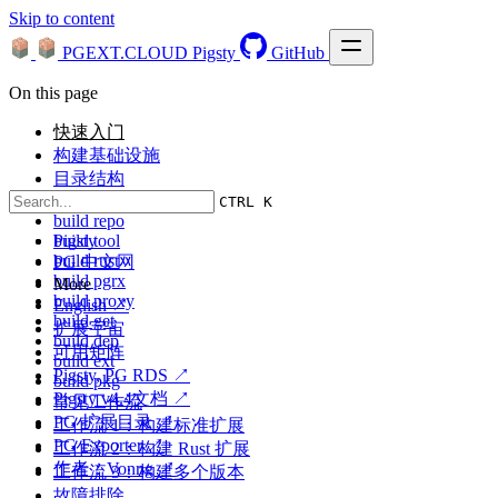
Skip to content
PGEXT.CLOUD
Pigsty
GitHub
On this page
快速入门
构建基础设施
目录结构
build spec
CTRL K
build repo
Pigsty
build tool
build rust
PG 中文网
build pgrx
More
build proxy
English ↗
build get
扩展宇宙
build dep
可用矩阵
build ext
Pigsty, PG RDS ↗
build pkg
Pigsty v4.4文档 ↗
常见工作流
PG 扩展目录 ↗
工作流 1：构建标准扩展
PG Exporter ↗
工作流 2：构建 Rust 扩展
作者：Vonng ↗
工作流 3：构建多个版本
故障排除