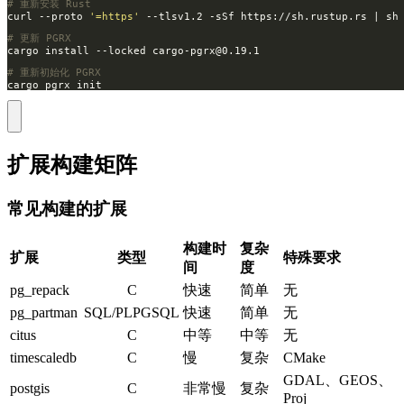
# 重新安装 Rust
curl --proto 
'=https'
# 更新 PGRX
cargo install --locked 
cargo-pgrx@0.19.1
# 重新初始化 PGRX
cargo pgrx init
扩展构建矩阵
常见构建的扩展
构建时
复杂
扩展
类型
特殊要求
间
度
pg_repack
C
快速
简单
无
pg_partman
SQL/PLPGSQL
快速
简单
无
citus
C
中等
中等
无
timescaledb
C
慢
复杂
CMake
GDAL、GEOS、
postgis
C
非常慢
复杂
Proj