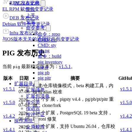
RPM 发布记录
PIG 1.6 文档
EL RPM 软件包变更记录
简介
上手
DEB 发布记录
安装
Debian 软件包变更记录
命令参考
Infra 发布记录
命令：repo
与OS版本无关的通用软件包变更记录
CMD: ext
CMD: sty
pig pg
PIG 发布历史
命令：build
pig inventory
当前
最新稳定版本为：
v1.5.1
。
pig
pig pt
pig pb
pig pitr
版本
日期
摘要
GitHu
扩展目录
构建/仓库镜像模式，beta 构建工具，内
2026-
v1.5.1
v1.5.1
扩展清单
07-08
核包 alias 校准
扩展包清单
531 个扩展，pigsty v4.4，pg/pb/pt/pitr 重
2026-
按分类
v1.5.0
v1.5.0
07-04
做，clone/fork
按语言
524 个扩展，PostgreSQL 19 beta 支持，
2026-
按许可证
v1.4.2
v1.4.2
06-18
Patroni 修复
操作系统
510 个扩展，支持 Ubuntu 26.04，仓库校
2026-
全局矩阵
v1.4.1
v1.4.1