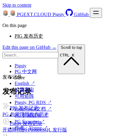
Skip to content
PGEXT.CLOUD
Pigsty
GitHub
On this page
PIG 发布历史
Edit this page on GitHub →
Scroll to top
CTRL K
Pigsty
PG 中文网
发布记录
More
English ↗
扩展宇宙
发布记录
可用矩阵
Pigsty, PG RDS ↗
PIG 发布记录
Pigsty v4.4文档 ↗
PG 包管理器发布历史
PG 扩展目录 ↗
PG Exporter ↗
Pigsty 发布记录
作者：Vonng ↗
开箱即用的 PostgreSQL 发行版