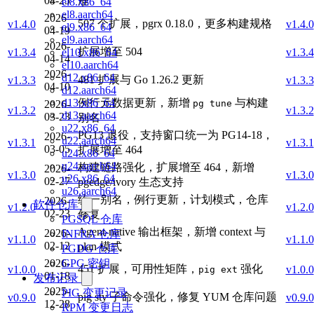
04-25
准
el8.x86_64
el8.aarch64
2026-
507 个扩展，pgrx 0.18.0，更多构建规格
v1.4.0
v1.4.0
el9.x86_64
04-19
el9.aarch64
2026-
扩展增至 504
v1.3.4
v1.3.4
el10.x86_64
04-14
el10.aarch64
2026-
d12.x86_64
481 扩展与 Go 1.26.2 更新
v1.3.3
v1.3.3
04-10
d12.aarch64
例行元数据更新，新增
与构建
d13.x86_64
2026-
pg tune
v1.3.2
v1.3.2
d13.aarch64
03-23
别名
u22.x86_64
PG13 退役，支持窗口统一为 PG14-18，
2026-
u22.aarch64
v1.3.1
v1.3.1
03-05
扩展增至 464
u24.x86_64
u24.aarch64
构建链路强化，扩展增至 464，新增
2026-
v1.3.0
v1.3.0
u26.x86_64
02-27
pgedge/ivory 生态支持
u26.aarch64
统一别名，例行更新，计划模式，仓库
2026-
软件仓库
v1.2.0
v1.2.0
02-23
修复
PGSQL 仓库
Agent-native 输出框架，新增 context 与
2026-
INFRA 仓库
v1.1.0
v1.1.0
02-12
plan 模式
PGDG 仓库
2026-
GPG 密钥
451 扩展，可用性矩阵，
强化
v1.0.0
v1.0.0
pig ext
01-18
发布记录
2025-
PIG 变更记录
pig sty 子命令强化，修复 YUM 仓库问题
v0.9.0
v0.9.0
12-28
RPM 变更日志