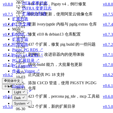
2025-
DEB 变更日志
440 个扩展，Pigsty v4，例行修复
v0.8.0
v0.8.0
12-16
INFRA 变更日志
2025-
扩展待办列表
例行扩展更新，使用阿里云镜像仓库
v0.7.5
v0.7.5
12-15
扩展列表
2025-
更新 ivory/pgtde 内核与 pgdg extras 仓库
PG 中文网
v0.7.4
v0.7.4
12-01
More
2025-
English ↗
修复 el10 & debian13 仓库配置
v0.7.3
v0.7.3
11-24
扩展宇宙
2025-
437 个扩展，修复 pig build 的一些问题
v0.7.2
v0.7.2
可用矩阵
11-20
Pigsty, PG RDS ↗
2025-
新网站，改进容器内的使用体验
v0.7.1
v0.7.1
Pigsty v4.4文档 ↗
11-10
PG 扩展目录 ↗
2025-
强化 build 能力，大批量包更新
v0.7.0
v0.7.0
PG Exporter ↗
11-05
作者：Vonng ↗
2025-
正式提供 PG 18 支持
v0.6.2
v0.6.2
10-03
简体中文
添加 CI/CD 管道，使用 PIGSTY PGDG
2025-
v0.6.1
v0.6.1
English
08-13
仓库
简体中文
Light
2025-
423 个扩展，percona pg_tde，mcp 工具箱
v0.6.0
v0.6.0
Dark
07-17
System
2025-
422 个扩展，新的扩展目录
v0.5.0
v0.5.0
06-30